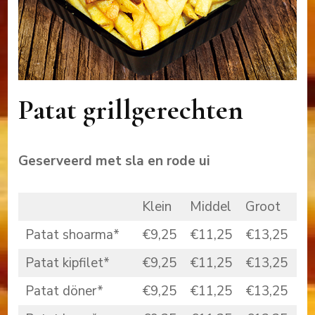
Patat grillgerechten
Geserveerd met sla en rode ui
Klein
Middel
Groot
Patat shoarma*
€9,25
€11,25
€13,25
Patat kipfilet*
€9,25
€11,25
€13,25
Patat döner*
€9,25
€11,25
€13,25