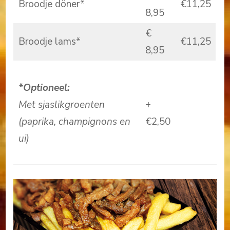
Broodje döner*
€11,25
8,95
€
Broodje lams*
€11,25
8,95
*Optioneel:
Met sjaslikgroenten
+
(paprika, champignons en
€2,50
ui)