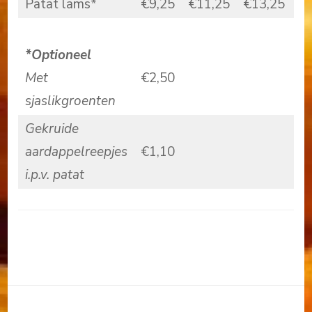
Patat lams*
€9,25
€11,25
€13,25
*Optioneel
Met
€2,50
sjaslikgroenten
Gekruide
aardappelreepjes
€1,10
i.p.v. patat